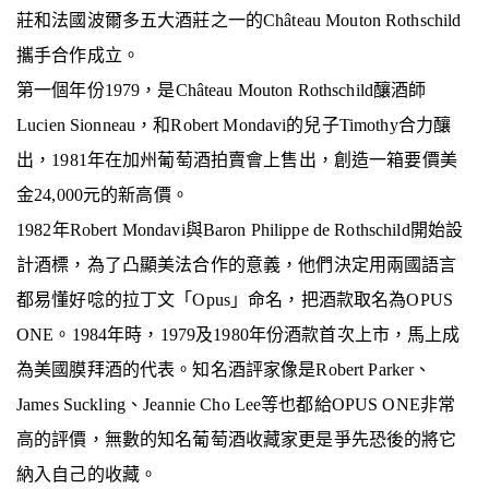
莊和法國波爾多五大酒莊之一的
Château Mouton Rothschild
攜手合作成立。
第一個年份
1979
，是
Château Mouton Rothschild
釀酒師
Lucien
Sionneau
，和
Robert
Mondavi
的兒子
Timothy
合力釀
出，
1981
年在加州葡萄酒拍賣會上售出，創造一箱要價美
金
24,000
元的新高價。
1982
年
Robert
Mondavi
與
Baron Philippe de Rothschild
開始設
計酒標，為了凸顯美法合作的意義，他們決定用兩國語言
都易懂好唸的拉丁文「
Opus
」命名，把酒款取名為
OPUS
ONE
。
1984
年時，
1979
及
1980
年份酒款首次上市，馬上成
為美國膜拜酒的代表。知名酒評家像是
Robert Parker
、
James Suckling
、
Jeannie Cho Lee
等也都給
OPUS ONE
非常
高的評價，無數的知名葡萄酒收藏家更是爭先恐後的將它
納入自己的收藏。