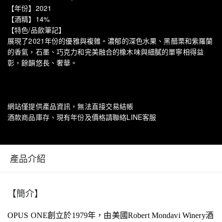
【年份】2021
【酒精】14%
【特色/品飲筆記】
展現了2021年份的優雅與複雜。濃郁的深色水果、黑醋栗和紫羅蘭
的香氣，石墨、巧克力和完美融合的橡木味與細膩的單寧相得益
彰，餘韻悠長、奢華。
網站僅提供產品資訊，無法直接交易結帳
酒款商品庫存、現有年份及價格請聯絡LINE客服
產品介紹
【簡介】
OPUS ONE
創立於
1979
年，由美國
Robert
Mondavi
Winery
酒