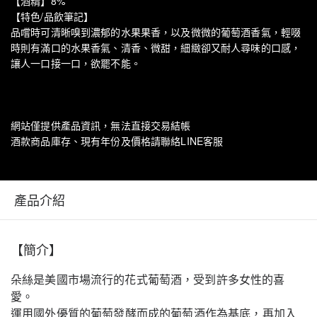
【酒精】8%
【特色/品飲筆記】
品嚐時可清晰嗅到濃郁的水果果香，以及微微的葡萄酒香氣，輕啜
時則有滿口的水果香氣、清香、微甜，細緻卻又耐人尋味的口感，
讓人一口接一口，欲罷不能。
網站僅提供產品資訊，無法直接交易結帳
酒款商品庫存、現有年份及價格請聯絡LINE客服
產品介紹
【簡介】
朵絲是美國市場流行的花式葡萄酒，受到許多女性的喜
愛。
運用國外優質的葡萄發酵而成的葡萄酒作為基底，再加入