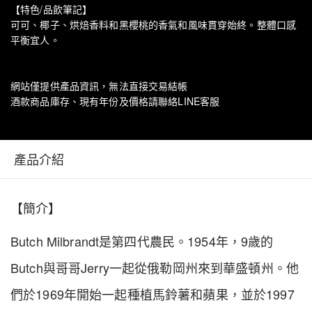
【特色/品飲筆記】
可可、椰子、烘焙香料和黑櫻桃的香氣和風味貫穿始終。整體口感
平衡宜人。
網站僅提供產品資訊，無法直接交易結帳
酒款商品庫存、現有年份及價格請聯絡LINE客服
產品介紹
【簡介】
Butch Milbrandt
1954
9
是第四代農民。
年，
歲的
Butch
Jerry
與哥哥
一起從俄勒岡州來到華盛頓州。他
1969
1997
們於
年開始一起種植馬鈴薯和蘋果，並於