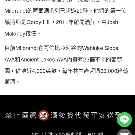
Milbrandt
20
的葡萄酒系列已超過
種。他們的第一位
Gordy Hill
2011
Josh
釀酒師是
，
年離開酒莊，由
Maloney
接任。
Milbrandt
Wahluke Slope
目前
在哥倫比亞河谷的
AVA
Ancient Lakes AVA
23
和
內擁有
個不同的葡萄
4,000
60,000
園，佔地近
英畝，每年共生產超過
箱葡
萄酒。
地址：新北市淡水區水源街二段153號