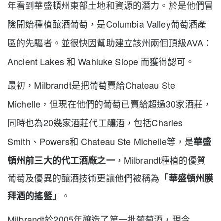
年看到華盛頓州東部土地和資源的潛力。於是他們冒
Columbia Valley
險開始種植釀酒葡萄，是
葡萄酒產
AVA
區的先驅者。並很快因幫助建立該州兩個頂級
：
Ancient Lakes
Wahluke Slope
和
而獲得認可。
Milbrandt
Chateau Ste
最初，
是把葡萄賣給
Michelle
30
，但現在他們的葡萄已賣給超過
家酒莊，
20
Charles
同時也為
幾家酒莊代工釀酒，包括
Smith
Powers
Chateau Ste Michelle
、
和
等，是
華盛
Milbrandt
頓州前三大的代工酒廠之一
，
種植的優質
葡萄及優異的釀酒技術更讓他們被稱為
「華盛頓州膜
拜酒的搖籃」
。
Milbrandt
2005
於
年釀造了第一批葡萄酒，現今