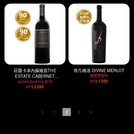
莊園卡本內蘇維翁THE
帝凡梅洛 DIVINE MERLOT
ESTATE CABERNET
諦梵尹契作
1280
NT$
James Suckling 90分
SAUVIGNON
2280
NT$
1
2
3