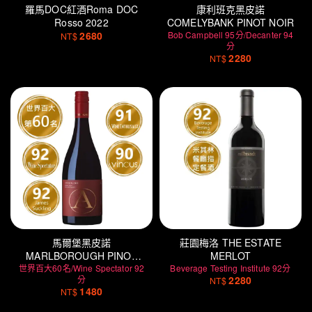
羅馬DOC紅酒Roma DOC
康利班克黑皮諾
Rosso 2022
COMELYBANK PINOT NOIR
2680
Bob Campbell 95分/Decanter 94
NT$
分
2280
NT$
馬爾堡黑皮諾
莊園梅洛 THE ESTATE
MARLBOROUGH PINOT
MERLOT
世界百大60名/Wine Spectator 92
NOIR
Beverage Testing Institute 92分
分
2280
NT$
1480
NT$